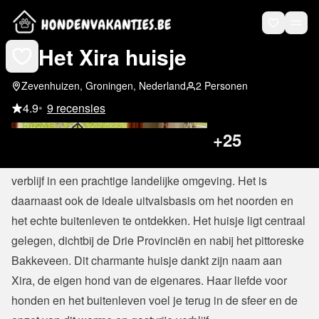
Het Xira huisje
Zevenhuizen, Groningen, Nederland
2 Personen
4.9
•
9 recensies
+
25
Het Xira Huisje is een rustgevend en hondvriendelijk 
verblijf in een prachtige landelijke omgeving. Het is 
daarnaast ook de ideale uitvalsbasis om het noorden en 
het echte buitenleven te ontdekken. Het huisje ligt centraal 
gelegen, dichtbij de Drie Provinciën en nabij het pittoreske 
Bakkeveen. Dit charmante huisje dankt zijn naam aan 
Xira, de eigen hond van de eigenares. Haar liefde voor 
honden en het buitenleven voel je terug in de sfeer en de 