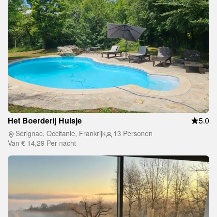
Het Boerderij Huisje
5.0
Sérignac, Occitanie, Frankrijk
13 Personen
Van
€ 14,29
Per nacht