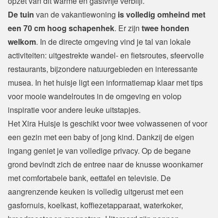
opzet van dit warme en gastvrije verblijf. 
De tuin
 van de vakantiewoning
 is volledig omheind met 
een 70 cm hoog schapenhek
. Er zijn 
twee honden 
welkom
. In de directe omgeving vind je tal van lokale 
activiteiten: uitgestrekte wandel- en fietsroutes, sfeervolle 
restaurants, bijzondere natuurgebieden en interessante 
musea. In het huisje ligt een informatiemap klaar met tips 
voor mooie wandelroutes in de omgeving en volop 
inspiratie voor andere leuke uitstapjes.
Het Xira Huisje is geschikt voor twee volwassenen of voor 
een gezin met een baby of jong kind. Dankzij de eigen 
ingang geniet je van volledige privacy. Op de begane 
grond bevindt zich de entree naar de knusse woonkamer 
met comfortabele bank, eettafel en televisie. De 
aangrenzende keuken is volledig uitgerust met een 
gasfornuis, koelkast, koffiezetapparaat, waterkoker, 