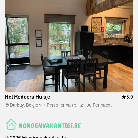
Het Redders Huisje
5.0
Durbuy, België
7 Personen
Van
€ 121,00
Per nacht
©
2026
Hondenvakanties.be