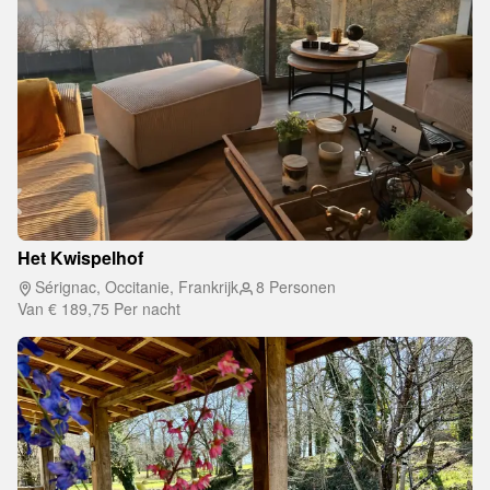
Het Kwispelhof
Sérignac, Occitanie, Frankrijk
8 Personen
Van
€ 189,75
Per nacht