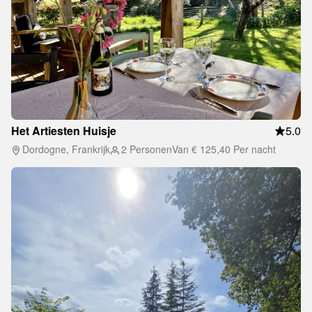
Het Artiesten Huisje
5.0
Dordogne, Frankrijk
2 Personen
Van
€ 125,40
Per nacht