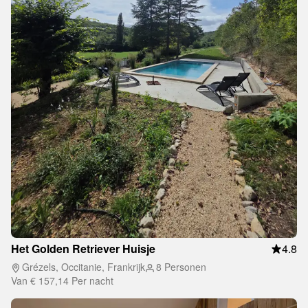
Het Golden Retriever Huisje
4.8
Grézels, Occitanie, Frankrijk
8 Personen
Van
€ 157,14
Per nacht