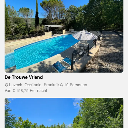
De Trouwe Vriend
Luzech, Occitanie, Frankrijk
10 Personen
Van
€ 156,75
Per nacht