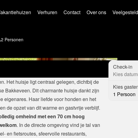
akantiehuizen
Verhuren
Contact
Over ons
Veelgestel
2 Personen
+
25
hondvriendelijk verblijf in een prachtige 
Check-in
st ook de ideale uitvalsbasis om het noorden 
Kies datum
. Het huisje ligt centraal gelegen, dichtbij de 
Kies gaste
ske Bakkeveen. Dit charmante huisje dankt zijn 
1 Persoon
 eigenares. Haar liefde voor honden en het 
en de opzet van dit warme en gastvrije verblijf. 
volledig omheind met een 70 cm hoog 
 welkom
. In de directe omgeving vind je tal van 
l- en fietsroutes, sfeervolle restaurants, 