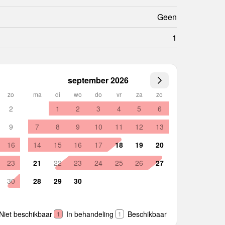
Geen
1
september 2026
zo
ma
di
wo
do
vr
za
zo
2
1
2
3
4
5
6
9
7
8
9
10
11
12
13
16
14
15
16
17
18
19
20
23
21
22
23
24
25
26
27
30
28
29
30
Niet beschikbaar
In behandeling
Beschikbaar
1
1