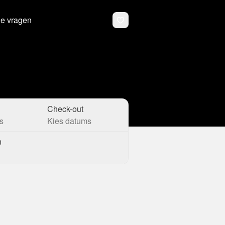
de vragen
Check-out
s
Kies datums
n