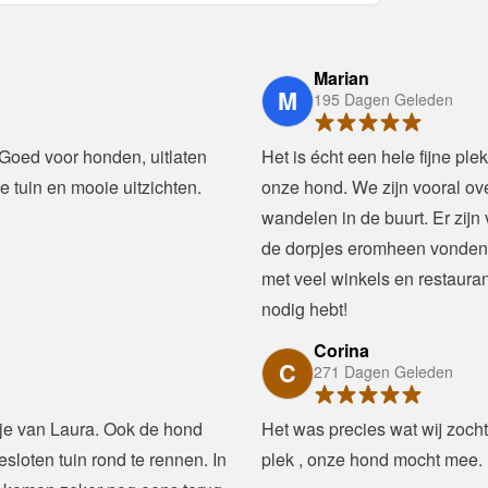
Marian
M
195 Dagen Geleden
Goed voor honden, uitlaten 
Het is écht een hele fijne ple
e tuin en mooie uitzichten.
onze hond. We zijn vooral ov
wandelen in de buurt. Er zij
de dorpjes eromheen vonden wi
met veel winkels en restaurant
nodig hebt!
Corina
C
271 Dagen Geleden
je van Laura. Ook de hond 
Het was precies wat wij zochte
sloten tuin rond te rennen. In 
plek , onze hond mocht mee.