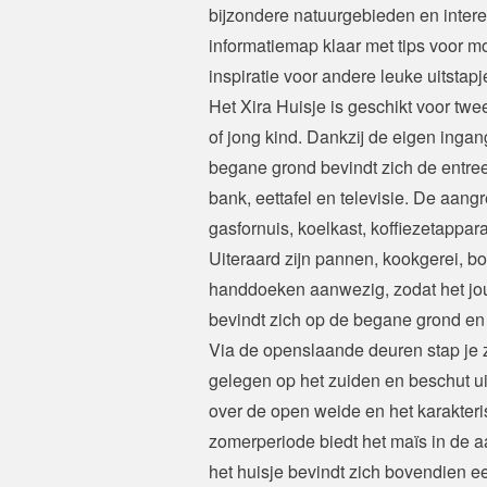
bijzondere natuurgebieden en interes
informatiemap klaar met tips voor m
inspiratie voor andere leuke uitstapj
Het Xira Huisje is geschikt voor tw
of jong kind. Dankzij de eigen ingang
begane grond bevindt zich de entre
bank, eettafel en televisie. De aang
gasfornuis, koelkast, koffiezetappar
Uiteraard zijn pannen, kookgerei, bo
handdoeken aanwezig, zodat het jou
bevindt zich op de begane grond en 
Via de openslaande deuren stap je z
gelegen op het zuiden en beschut uit
over de open weide en het karakteri
zomerperiode biedt het maïs in de a
het huisje bevindt zich bovendien ee