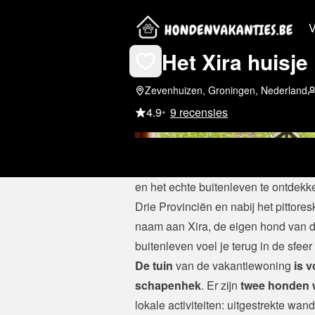
V
Het Xira huisje
Zevenhuizen, Groningen, Nederland
4.9
•
9 recensies
Het Xira Huisje is een rustgevend en 
landelijke omgeving. Het is daarnaa
en het echte buitenleven te ontdekken
Drie Provinciën en nabij het pittore
naam aan Xira, de eigen hond van de
buitenleven voel je terug in de sfeer 
De tuin
 van de vakantiewoning
 is 
schapenhek
. Er zijn 
twee honden
lokale activiteiten: uitgestrekte wande