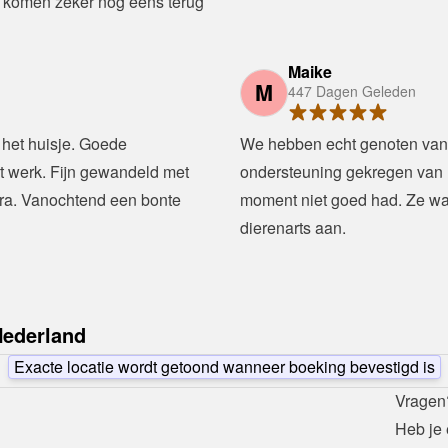
 komen zeker nog eens terug 
Maike
M
447 Dagen Geleden
het huisje. Goede 
We hebben echt genoten van 
t werk. Fijn gewandeld met 
ondersteuning gekregen van L
ura. Vanochtend een bonte 
moment niet goed had. Ze was
dierenarts aan. 
Nederland
Exacte locatie wordt getoond wanneer boeking bevestigd is
Vragen
Heb je 