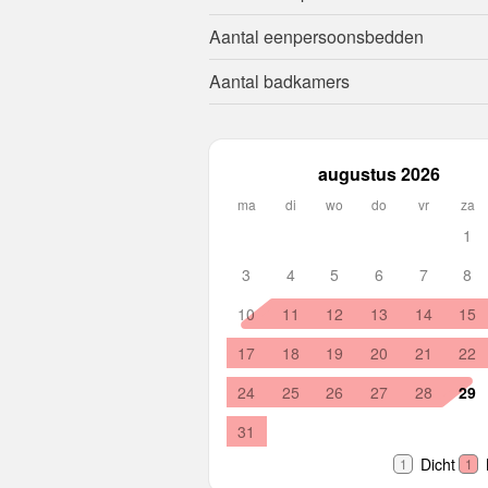
Aantal eenpersoonsbedden
Aantal badkamers
augustus 2026
ma
di
wo
do
vr
za
1
3
4
5
6
7
8
10
11
12
13
14
15
17
18
19
20
21
22
24
25
26
27
28
29
31
Dicht
1
1