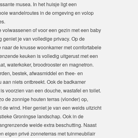
sante musea. In het huisje ligt een 
ooie wandelroutes in de omgeving en volop 
es.
ee volwassenen of voor een gezin met een baby 
 geniet je van volledige privacy. Op de 
e naar de knusse woonkamer met comfortabele 
renzende keuken is volledig uitgerust met een 
aat, waterkoker, broodrooster en magnetron. 
rden, bestek, afwasmiddel en thee- en 
 aan niets ontbreekt. Ook de badkamer 
is voorzien van een douche, wastafel en toilet.
o de zonnige houten terras (vlonder) op, 
 de wind. Hier geniet je van een weids uitzicht 
stieke Groningse landschap. Ook in de 
angrenzende weide extra beschutting. Naast 
n eigen privé zonneterras met tuinmeubilair 