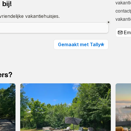
contac
vakanti
Ema
ers?