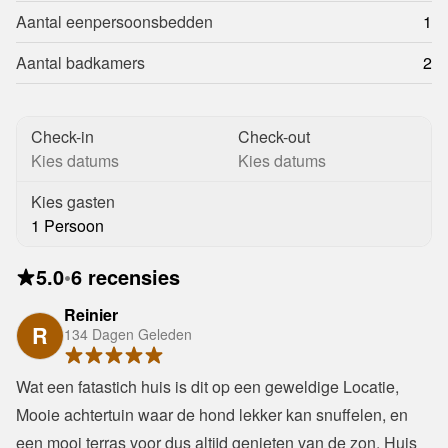
Aantal eenpersoonsbedden
1
Aantal badkamers
2
Check-in
Check-out
Kies datums
Kies datums
Kies gasten
1 Persoon
5.0
•
6 recensies
Reinier
R
134 Dagen Geleden
Wat een fatastich huis is dit op een geweldige Locatie, 
Mooie achtertuin waar de hond lekker kan snuffelen, en 
een mooi terras voor dus altijd genieten van de zon. Huis 