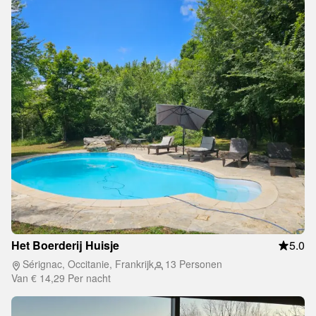
Het Boerderij Huisje
5.0
Sérignac, Occitanie, Frankrijk
13 Personen
Van
€ 14,29
Per nacht