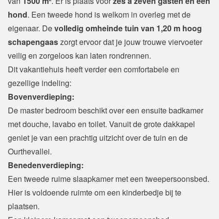
van 
1500 m²
. Er is plaats voor 
zes à zeven gasten en één 
hond
. Een tweede hond is welkom in overleg met de 
eigenaar. De 
volledig omheinde tuin van 1,20 m hoog 
schapengaas
 zorgt ervoor dat je jouw trouwe viervoeter 
veilig en zorgeloos kan laten rondrennen.
Dit vakantiehuis heeft verder een comfortabele en 
gezellige indeling:
Bovenverdieping:
De master bedroom beschikt over een ensuite badkamer 
met douche, lavabo en toilet. Vanuit de grote dakkapel 
geniet je van een prachtig uitzicht over de tuin en de 
Ourthevallei.
Benedenverdieping:
Een tweede ruime slaapkamer met een tweepersoonsbed. 
Hier is voldoende ruimte om een kinderbedje bij te 
plaatsen.