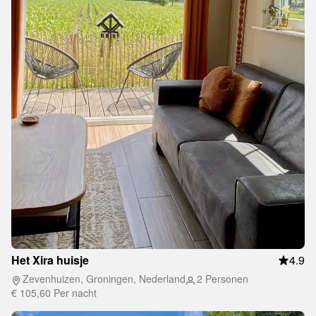
Het Xira huisje
4.9
Zevenhuizen, Groningen, Nederland
2 Personen
€ 105,60
Per nacht