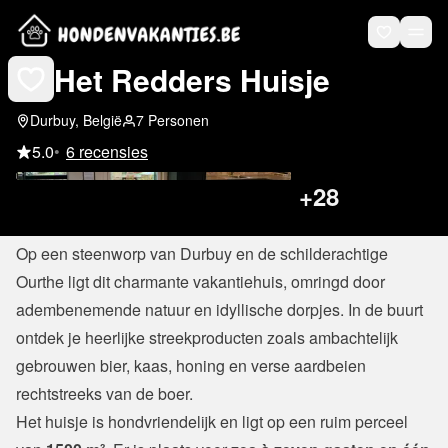
Het Redders Huisje
Durbuy, België
7 Personen
5.0
•
6 recensies
+
28
Ontsnap naar het groen en kom volledig tot rust!
Op een steenworp van Durbuy en de schilderachtige 
Ourthe ligt dit charmante vakantiehuis, omringd door 
adembenemende natuur en idyllische dorpjes. In de buurt 
ontdek je heerlijke streekproducten zoals ambachtelijk 
gebrouwen bier, kaas, honing en verse aardbeien 
rechtstreeks van de boer.
Het huisje is hondvriendelijk en ligt op een ruim perceel 