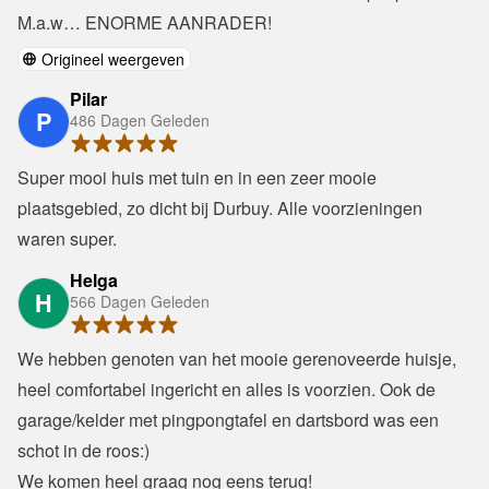
M.a.w… ENORME AANRADER!
Origineel weergeven
Pilar
P
486 Dagen Geleden
Super mooi huis met tuin en in een zeer mooie 
plaatsgebied, zo dicht bij Durbuy. Alle voorzieningen 
waren super.
Helga
H
566 Dagen Geleden
We hebben genoten van het mooie gerenoveerde huisje, 
heel comfortabel ingericht en alles is voorzien. Ook de 
garage/kelder met pingpongtafel en dartsbord was een 
schot in de roos:)

We komen heel graag nog eens terug!