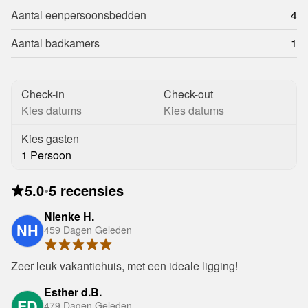
Aantal eenpersoonsbedden
4
Aantal badkamers
1
Check-in
Check-out
Kies datums
Kies datums
Kies gasten
1 Persoon
5.0
•
5 recensies
Nienke H.
NH
459 Dagen Geleden
Zeer leuk vakantiehuis, met een ideale ligging!
Esther d.B.
ED
479 Dagen Geleden