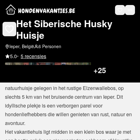
Het Siberische Husky
Huisje
Ieper, België
6 Personen
5.0
•
5 recensies
+
25
Ontdek het charmante Siberische Husky Huisje, een knus 
natuurhuisje gelegen in het rustige Elzenwallebos, op 
slechts 5 km van het bruisende centrum van Ieper. Dit 
idyllische plekje is een verborgen parel voor 
hondenliefhebbers die willen genieten van rust, natuur en 
avontuur.
Het vakantiehuis ligt midden in een klein bos waar je met 