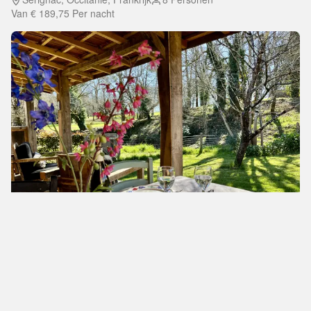
Van
€ 189,75
Per nacht
Het Artiesten Huisje
5.0
Dordogne, Frankrijk
2 Personen
Van
€ 125,40
Per nacht