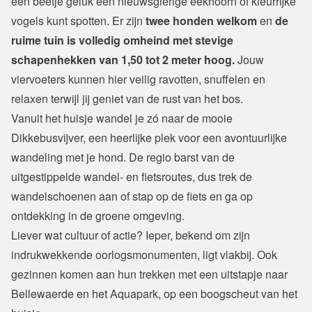
een beetje geluk een nieuwsgierige eekhoorn of kleurrijke 
vogels kunt spotten. Er zijn 
twee honden welkom
 en 
de 
ruime tuin is volledig omheind met stevige 
schapenhekken van 1,50 tot 2 meter hoog.
 Jouw 
viervoeters kunnen hier veilig ravotten, snuffelen en 
relaxen terwijl jij geniet van de rust van het bos.
Vanuit het huisje wandel je zó naar de mooie 
Dikkebusvijver, een heerlijke plek voor een avontuurlijke 
wandeling met je hond. De regio barst van de 
uitgestippelde wandel- en fietsroutes, dus trek de 
wandelschoenen aan of stap op de fiets en ga op 
ontdekking in de groene omgeving.
Liever wat cultuur of actie? Ieper, bekend om zijn 
indrukwekkende oorlogsmonumenten, ligt vlakbij. Ook 
gezinnen komen aan hun trekken met een uitstapje naar 
Bellewaerde en het Aquapark, op een boogscheut van het 