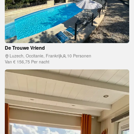
De Trouwe Vriend
Luzech, Occitanie, Frankrijk
10 Personen
Van
€ 156,75
Per nacht