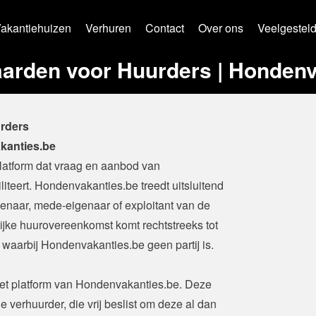
akantiehuizen
Verhuren
Contact
Over ons
Veelgestel
rden voor Huurders | Hondenv
rders
akanties.be
latform dat vraag en aanbod van 
iteert. Hondenvakanties.be treedt uitsluitend 
enaar, mede-eigenaar of exploitant van de 
ijke huurovereenkomst komt rechtstreeks tot 
 waarbij Hondenvakanties.be geen partij is.
et platform van Hondenvakanties.be. Deze 
verhuurder, die vrij beslist om deze al dan 